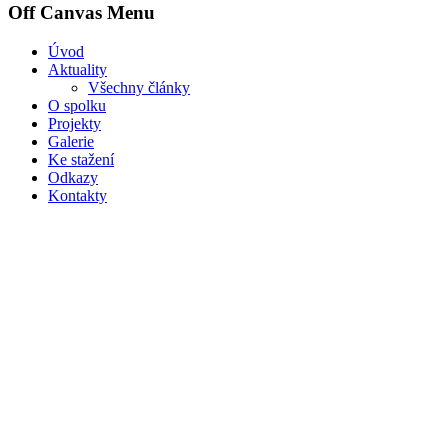
Off Canvas Menu
Úvod
Aktuality
Všechny články
O spolku
Projekty
Galerie
Ke stažení
Odkazy
Kontakty