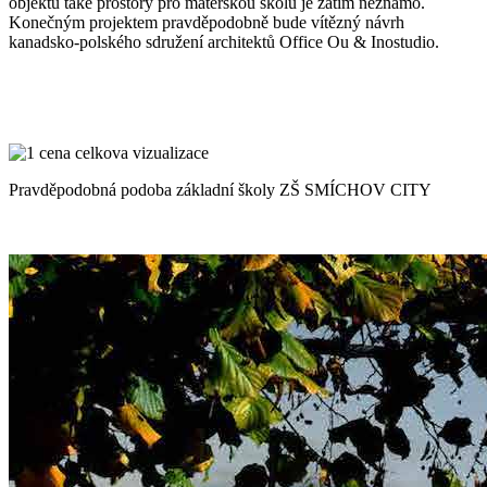
objektu také prostory pro mateřskou školu je zatím neznámo.
Konečným projektem pravděpodobně bude vítězný návrh
kanadsko-polského sdružení architektů Office Ou & Inostudio.
Pravděpodobná podoba základní školy ZŠ SMÍCHOV CITY