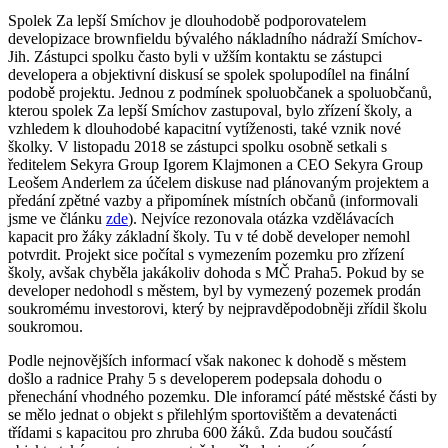
Spolek Za lepší Smíchov je dlouhodobě podporovatelem
developizace brownfieldu bývalého nákladního nádraží Smíchov-
Jih. Zástupci spolku často byli v užším kontaktu se zástupci
developera a objektivní diskusí se spolek spolupodílel na finální
podobě projektu. Jednou z podmínek spoluobčanek a spoluobčanů,
kterou spolek Za lepší Smíchov zastupoval, bylo zřízení školy, a
vzhledem k dlouhodobé kapacitní vytíženosti, také vznik nové
školky. V listopadu 2018 se zástupci spolku osobně setkali s
ředitelem Sekyra Group Igorem Klajmonen a CEO Sekyra Group
Leošem Anderlem za účelem diskuse nad plánovaným projektem a
předání zpětné vazby a připomínek místních občanů (informovali
jsme ve článku
zde
). Nejvíce rezonovala otázka vzdělávacích
kapacit pro žáky základní školy. Tu v té době developer nemohl
potvrdit. Projekt sice počítal s vymezením pozemku pro zřízení
školy, avšak chyběla jakákoliv dohoda s MČ Praha5. Pokud by se
developer nedohodl s městem, byl by vymezený pozemek prodán
soukromému investorovi, který by nejpravděpodobněji zřídil školu
soukromou.
Podle nejnovějších informací však nakonec k dohodě s městem
došlo a radnice Prahy 5 s developerem podepsala dohodu o
přenechání vhodného pozemku. Dle inforamcí páté městské části by
se mělo jednat o objekt s přilehlým sportovištěm a devatenácti
třídami s kapacitou pro zhruba 600 žáků. Zda budou součástí