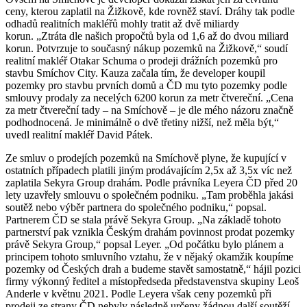
ceny, kterou zaplatil na Žižkově, kde rovněž staví. Dráhy tak podle
odhadů realitních makléřů mohly tratit až dvě miliardy
korun. „Ztráta dle našich propočtů byla od 1,6 až do dvou miliard
korun. Potvrzuje to současný nákup pozemků na Žižkově,“ soudí
realitní makléř Otakar Schuma o prodeji drážních pozemků pro
stavbu Smíchov City. Kauza začala tím, že developer koupil
pozemky pro stavbu prvních domů a ČD mu tyto pozemky podle
smlouvy prodaly za necelých 6200 korun za metr čtvereční. „Cena
za metr čtvereční tady – na Smíchově – je dle mého názoru značně
podhodnocená. Je minimálně o dvě třetiny nižší, než měla být,“
uvedl realitní makléř David Pátek.
Ze smluv o prodejích pozemků na Smíchově plyne, že kupující v
ostatních případech platili jiným prodávajícím 2,5x až 3,5x víc než
zaplatila Sekyra Group drahám. Podle právníka Leyera ČD před 20
lety uzavřely smlouvu o společném podniku. „Tam proběhla jakási
soutěž nebo výběr partnera do společného podniku,“ popsal.
Partnerem ČD se stala právě Sekyra Group. „Na základě tohoto
partnerství pak vznikla Českým drahám povinnost prodat pozemky
právě Sekyra Group,“ popsal Leyer. „Od počátku bylo plánem a
principem tohoto smluvního vztahu, že v nějaký okamžik koupíme
pozemky od Českých drah a budeme stavět samostatně,“ hájil pozici
firmy výkonný ředitel a místopředseda představenstva skupiny Leoš
Anderle v květnu 2021. Podle Leyera však ceny pozemků při
prodeji ze strany ČD nebyly následně určeny žádnou další soutěží,