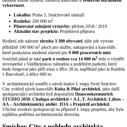
nabídne klidné bydlení, moderní kanceláře a
veškerou občanskou
vybavenost
.
Lokalita:
Praha 5, Smíchovské nádraží
2
Rozloha:
200 000 m
Plánované zahájení výstavby:
přelom 2018 / 2019
Aktuální stav projektu:
Projektová příprava
Bydlení zde nalezne
zhruba 3 300 obyvatel
, dále zde vyroste
2
přibližně 190 000 m
ploch pro služby, nakupování a kanceláře,
které poskytnou moderní zázemí pro
9 000 pracovních míst
.
2
Součástí plánů je také
park o rozloze cca 14 000 m
tedy o výměře
srovnatelné s Valdštejnskou zahradou a podélným parkem, který
bude fungovat jako pěší zóna o šířce 28 m, například jako la Rambla
v Barceloně, a délce 600 m.
V architektonické soutěži o návrh budov I. etapy čtvrti Smíchov
City zvítězil návrh kanceláře
Kuba & Pilař architekti
, jako další
spolupracující architekti byli doporučeni
Haascookzemmrich
STUDIO 2050
,
Chalupa architekti + A.L.T. Architekti
,
Lábus –
AA – Architektonický ateliér
,
D3A
a
Projektil architekti
.
Všichni uvedení spolupracují na přípravě I. etapy projektu, aby byla
zajištěna potřebná architektonická diverzita.
Smíchov City z pohledu architekta