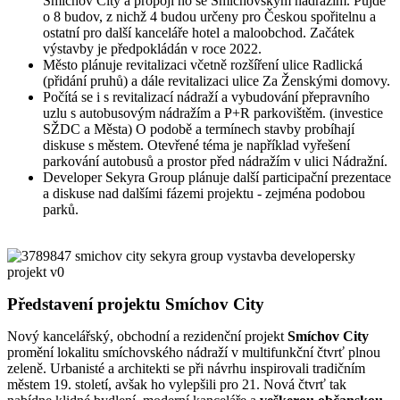
Smíchov City a propojí ho se Smíchovským nádražím. Půjde
o 8 budov, z nichž 4 budou určeny pro Českou spořitelnu a
ostatní pro další kanceláře hotel a maloobchod. Začátek
výstavby je předpokládán v roce 2022.
Město plánuje revitalizaci včetně rozšíření ulice Radlická
(přidání pruhů) a dále revitalizaci ulice Za Ženskými domovy.
Počítá se i s revitalizací nádraží a vybudování přepravního
uzlu s autobusovým nádražím a P+R parkovištěm. (investice
SŽDC a Města) O podobě a termínech stavby probíhají
diskuse s městem. Otevřené téma je například vyřešení
parkování autobusů a prostor před nádražím v ulici Nádražní.
Developer Sekyra Group plánuje další participační prezentace
a diskuse nad dalšími fázemi projektu - zejména podobou
parků.
Představení projektu Smíchov City
Nový kancelářský, obchodní a rezidenční projekt
Smíchov City
promění lokalitu smíchovského nádraží v multifunkční čtvrť plnou
zeleně. Urbanisté a architekti se při návrhu inspirovali tradičním
městem 19. století, avšak ho vylepšili pro 21. Nová čtvrť tak