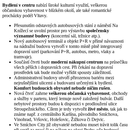
Bydlení v centru
nabízí široké kulturní využití, veškerou
občanskou vybavenost v blízkém okolí, ale také romantické
procházky podél Vltavy.
Přesunutím odstavných autobusových stání z náměstí Na
Knížecí se uvolní prostor pro výstavbu
společensky
významné budovy
(koncertní sál, tržnice atp.).
Nový autobusový terminál a objekt P+R v přímé návaznosti
na nádražní budovu vytvoří v tomto místě plně integrovaný
dopravní uzel (parkování P+R, autobus, metro, vlaky a
tramvaje).
Součástí čtvrti bude
moderní nákupní centrum
na průsečíku
všech pěších i dopravních cest. Při čekání na dopravní
prostředek tak bude možné vyřídit spousty záležitostí.
Administrativní budovy utvoří přirozenou bariéru mezi
nejrušnějšími ulicemi a budovami určenými k bydlení.
Komfort budoucích obyvatel nebude ničím rušen
.
Nová čtvrť zahrne
veškerou občanská vybavenost
, obchody
a služby v parteru, který lemuje nově založený bulvár. Další
nebytové prostory budou k dispozici v prodloužení ulice
Stroupežnického. Cílem je tedy vytvořit
živé město
, tak jak to
známe např. z centrálního Karlína, původního Smíchova,
Vinohrad, Vršovic, Holešovic, Žižkova či Dejvic.
Ve Smíchov City již obyvatelé nebudou muset trávit tolik času
při cestě za prací či na nákup na okraj Prahy, vše budoucí