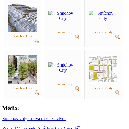
Smíchov City
Smíchov City
Smíchov City
Smíchov City
Smíchov City
Smíchov City
Média:
Smíchov City - nová městská čtvrť
Praha TV - projekt Smíchov City (reportáž)