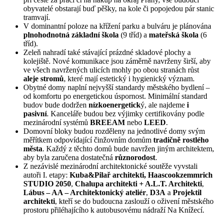
obyvatelé obstarají buď pěšky, na kole či popojedou pár stanic
tramvají.
V dominantní poloze na křížení parku a bulváru je plánována
plnohodnotná základní škola
(9 tříd) a
mateřská škola
(6
tříd).
Zeleň nahradí také stávající prázdné skladové plochy a
kolejiště. Nové komunikace jsou záměrně navrženy širší, aby
ve všech navržených ulicích mohly po obou stranách růst
aleje stromů
, které mají estetický i hygienický význam.
Obytné domy naplní nejvyšší standardy městského bydlení –
od komfortu po energetickou úspornost. Minimální standard
budov bude dodržen
nízkoenergetick
ý, ale najdeme
i
pasivní
. Kanceláře budou bez výjimky certifikovány podle
mezinárodní systémů
BREEAM
nebo
LEED
.
Domovní bloky budou rozděleny na jednotlivé domy svým
měřítkem odpovídající činžovním domům
tradičně rostlého
města
. Každý z těchto domů bude navržen jiným architektem,
aby byla zaručena dostatečná
různorodost
.
Z nezávislé mezinárodní architektonické soutěže vyvstali
autoři I. etapy:
Kuba&Pilař architekti,
Haascookzemmrich
STUDIO 2050
,
Chalupa architekti + A.L.T. Architekti
,
Lábus – AA – Architektonický ateliér
,
D3A
a
Projektil
architekti
, kteří se do budoucna zaslouží o oživení městského
prostoru přiléhajícího k autobusovému nádraží Na Knížecí.