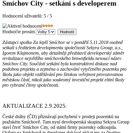
Smíchov City - setkání s developerem
Hodnocení uživatelů:
5
/
5
Hodnoťte prosím
Zástupci spolku Za lepší Smíchov se v pondělí 5.11.2018 osobně
setkali s ředitelem developmentu společnosti Sekyra Group, a.s.,
Igorem Klajmonem, aby detailněji představil developerský záměr
revitalizace největšího smíchovského brownfieldu nesoucí název
Smíchov City. Součástí setkání byla konstruktivní diskuse nad
podobou projektu a zejména o zachování vytyčeného pozemku pro
školu jako objekt vzdělávání pro širokou veřejnost provozovanou
městskou částí, nikoli jako soukromý investiční projekt elitní školy
pro vybrané členy společnosti.
AKTUALIZACE 2.9.2025
:
České dráhy (ČD) přiznávají pochybení v prodeji pozemků na
pražském Smíchově. Tam nyní developerská skupina Sekyra Group
staví čtvrť Smíchov City, od státní firmy pozemky odkoupila.
Ovšem na Smíchově je developer dokázal získat jen za čtvrtinu