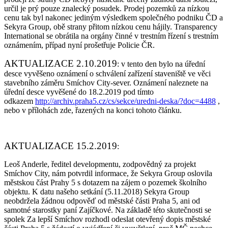
určil je prý pouze znalecký posudek. Prodej pozemků za nízkou
cenu tak byl nakonec jediným výsledkem společného podniku ČD a
Sekyra Group, obě strany přitom nízkou cenu hájily. Transparency
International se obrátila na orgány činné v trestním řízení s trestním
oznámením, případ nyní prošetřuje Policie ČR.
AKTUALIZACE 2.10.2019
: v tento den bylo na úřední
desce vyvěšeno oznámení o schválení zařízení staveniště ve věci
stavebního záměru Smíchov City-sever. Oznámení naleznete na
úřední desce vyvěšené do 18.2.2019 pod tímto
odkazem
http://archiv.praha5.cz/cs/sekce/uredni-deska/?doc=4488
,
nebo v přílohách zde, řazených na konci tohoto článku.
AKTUALIZACE 15.2.2019
:
Leoš Anderle, ředitel developmentu, zodpovědný za projekt
Smíchov City, nám potvrdil informace, že Sekyra Group oslovila
městskou část Prahy 5 s dotazem na zájem o pozemek školního
objektu. K datu našeho setkání (5.11.2018) Sekyra Group
neobdržela žádnou odpověď od městské části Praha 5, ani od
samotné starostky paní Zajíčkové. Na základě této skutečnosti se
spolek Za lepší Smíchov rozhodl odeslat otevřený dopis městské