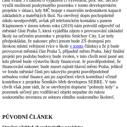
části Praha 5 s žádostí o vyjádření či vysvětlení, proč MČ nechce
využít možnosti poskytnutého pozemku v tomto developerském
projektu v situaci, kdy MČ bojuje s masivním nedostatkem kapacit
základních a mateřských škol. Na otevřený dopis pochopitelně
nikdo neodpověděl, avšak při telefonickém kontaktu s panem
Klajmonem v únoru tohoto roku (2019) nám potvrdil odpověď od
městské části Praha 5, která vyjádřila zájem o provozování základní
školy na určeném pozemku v projektu Smíchov City. Lze tedy
předpokládat, že nakonec přeci jenom bude ZŠ dostupná pro
širokou místní veřejnost (více o škole
v tomto
článku) a že ji bude
provozovat městská část Praha 5, případně město Praha. Jaký finální
projekt pro podobu budovy bude zvolen, v tuto chvíli není jasné ani
kdo přesně bude výstavbu školy financovat. Je pravděpodobné, že
financování nakonec bude muset zajistit hlavní město Praha, jelikož
ve fondu městské části pro takovýto projekt pravděpodobně
nebudou volné finance ani po započtení všech kontribucí včetně
kontribuce z projektu Šemíkův břeh developera SEBRE. V tuto
chvíli však jsme rádi, že se otevřeným dopisem "pohnuly ledy" a
pozemek určený pro vzdělávací objekt nepadne do rukou
soukromého investora ze sektoru elitního soukromého školství.
PŮVODNÍ ČLÁNEK