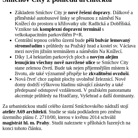
Základem Smíchov City je
nové řešení dopravy
. Dálkové a
příměstské autobusové linky se přesunou z náměstí Na
Knížecí do prostoru u křižovatky ulic Radlická a Dobříšská.
Vznikne tak
komplexní dopravní terminál
s
velkokapacitním parkovištěm P+R.
Centrální tepnou celého území bude
pěší bulvár lemovaný
stromořadím
s průhledy na Pražský hrad a kostel sv. Václava
mezi novým jižním terminálem a náměstím Na Knížecí.
Díky 1,4 hektarům parkových ploch a
novým alejím
lemujícím všechny nově navržené ulice
se Smíchov City
stane zelenou čtvrtí. Bude tak nejen příjemnějším místem k
životu, ale také významně přispěje ke
zkvalitnění ovzduší
.
Nová čtvrť chce zaplnit plochy uvolněné železnicí. Nové
domy dodrží výškovou hladinu stávající zástavby a také
předepsané odstupové vzdálenosti. V pražském panoramatu
akcentuje průhledy na Hradčany, Vyšehrad a další dominanty.
Za urbanistickou studií celého území Smíchovského nádraží stojí
ateliér A69 architekti
. Studie se stala podkladem pro změnu
územního plánu č. 2710/00, kterou v květnu 2014 schválil
magistrát hl. m. Prahy
. Studii naleznete v přílohách řazených na
konci tohoto článku.