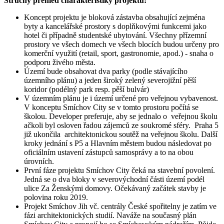
Stručný přehled charakteristiky projektu:
Koncept projektu je bloková zástavba obsahující zejména
byty a kancelářské prostory s doplňkovými funkcemi jako
hotel či případně studentské ubytování. Všechny přízemní
prostory ve všech domech ve všech blocích budou určeny pro
komerční využití (retail, sport, gastronomie, apod.) - snaha o
podporu živého města.
Území bude obsahovat dva parky (podle stávajícího
územního plánu) a jeden široký zelený severojižní pěší
koridor (podélný park resp. pěší bulvár)
V územním plánu je i území určené pro veřejnou vybavenost.
V konceptu Smíchov City se v tomto prostoru počítá se
školou. Developer preferuje, aby se jednalo o veřejnou školu
ačkoli byl osloven řadou zájemců ze soukromé sféry. Praha 5
již ukončila architektonickou soutěž na veřejnou školu. Další
kroky jednání s P5 a Hlavním městem budou následovat po
oficiálním ustavení zástupců samosprávy a to na obou
úrovních.
První fáze projektu Smíchov City čeká na stavební povolení.
Jedná se o dva bloky v severovýchodní části území podél
ulice Za Ženskými domovy. Očekávaný začátek stavby je
polovina roku 2019.
Projekt Smíchov Jih vč. centrály České spořitelny je zatím ve
fázi architektonických studií. Naváže na současný plán