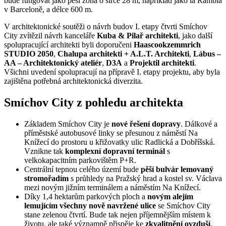
bude fungovat jako pěší zóna o šířce 28 m, například jako la Rambla
v Barceloně, a délce 600 m.
V architektonické soutěži o návrh budov I. etapy čtvrti Smíchov
City zvítězil návrh kanceláře
Kuba & Pilař architekti
, jako další
spolupracující architekti byli doporučeni
Haascookzemmrich
STUDIO 2050
,
Chalupa architekti + A.L.T. Architekti
,
Lábus –
AA – Architektonický ateliér
,
D3A
a
Projektil architekti
.
Všichni uvedení spolupracují na přípravě I. etapy projektu, aby byla
zajištěna potřebná architektonická diverzita.
Smíchov City z pohledu architekta
Základem Smíchov City je
nové řešení dopravy
. Dálkové a
příměstské autobusové linky se přesunou z náměstí Na
Knížecí do prostoru u křižovatky ulic Radlická a Dobříšská.
Vznikne tak
komplexní dopravní terminál
s
velkokapacitním parkovištěm P+R.
Centrální tepnou celého území bude
pěší bulvár lemovaný
stromořadím
s průhledy na Pražský hrad a kostel sv. Václava
mezi novým jižním terminálem a náměstím Na Knížecí.
Díky 1,4 hektarům parkových ploch a
novým alejím
lemujícím všechny nově navržené ulice
se Smíchov City
stane zelenou čtvrtí. Bude tak nejen příjemnějším místem k
životu, ale také významně přispěje ke
zkvalitnění ovzduší
.