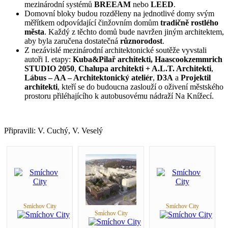
mezinárodní systémů
BREEAM
nebo
LEED
.
Domovní bloky budou rozděleny na jednotlivé domy svým
měřítkem odpovídající činžovním domům
tradičně rostlého
města
. Každý z těchto domů bude navržen jiným architektem,
aby byla zaručena dostatečná
různorodost
.
Z nezávislé mezinárodní architektonické soutěže vyvstali
autoři I. etapy:
Kuba&Pilař architekti,
Haascookzemmrich
STUDIO 2050
,
Chalupa architekti + A.L.T. Architekti
,
Lábus – AA – Architektonický ateliér
,
D3A
a
Projektil
architekti
, kteří se do budoucna zaslouží o oživení městského
prostoru přiléhajícího k autobusovému nádraží Na Knížecí.
Připravili: V. Cuchý, V. Veselý
Smíchov City
Smíchov City
Smíchov City