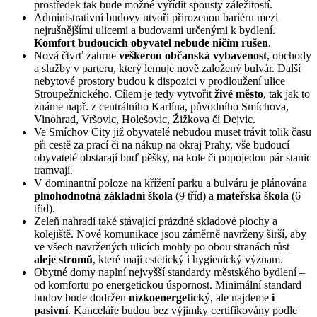
prostředek tak bude možné vyřídit spousty záležitostí.
Administrativní budovy utvoří přirozenou bariéru mezi
nejrušnějšími ulicemi a budovami určenými k bydlení.
Komfort budoucích obyvatel nebude ničím rušen
.
Nová čtvrť zahrne
veškerou občanská vybavenost
, obchody
a služby v parteru, který lemuje nově založený bulvár. Další
nebytové prostory budou k dispozici v prodloužení ulice
Stroupežnického. Cílem je tedy vytvořit
živé město
, tak jak to
známe např. z centrálního Karlína, původního Smíchova,
Vinohrad, Vršovic, Holešovic, Žižkova či Dejvic.
Ve Smíchov City již obyvatelé nebudou muset trávit tolik času
při cestě za prací či na nákup na okraj Prahy, vše budoucí
obyvatelé obstarají buď pěšky, na kole či popojedou pár stanic
tramvají.
V dominantní poloze na křížení parku a bulváru je plánována
plnohodnotná základní škola
(9 tříd) a
mateřská škola
(6
tříd).
Zeleň nahradí také stávající prázdné skladové plochy a
kolejiště. Nové komunikace jsou záměrně navrženy širší, aby
ve všech navržených ulicích mohly po obou stranách růst
aleje stromů
, které mají estetický i hygienický význam.
Obytné domy naplní nejvyšší standardy městského bydlení –
od komfortu po energetickou úspornost. Minimální standard
budov bude dodržen
nízkoenergetick
ý, ale najdeme
i
pasivní
. Kanceláře budou bez výjimky certifikovány podle