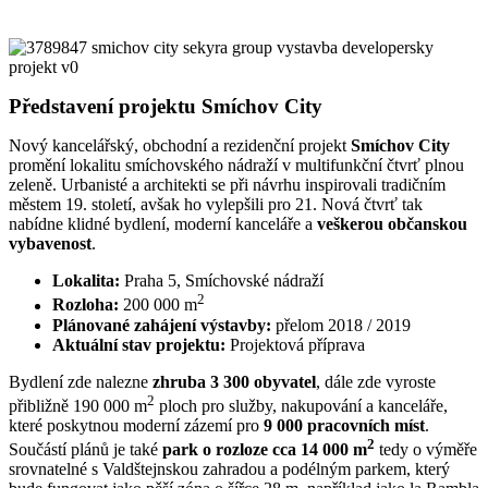
Představení projektu Smíchov City
Nový kancelářský, obchodní a rezidenční projekt
Smíchov City
promění lokalitu smíchovského nádraží v multifunkční čtvrť plnou
zeleně. Urbanisté a architekti se při návrhu inspirovali tradičním
městem 19. století, avšak ho vylepšili pro 21. Nová čtvrť tak
nabídne klidné bydlení, moderní kanceláře a
veškerou občanskou
vybavenost
.
Lokalita:
Praha 5, Smíchovské nádraží
2
Rozloha:
200 000 m
Plánované zahájení výstavby:
přelom 2018 / 2019
Aktuální stav projektu:
Projektová příprava
Bydlení zde nalezne
zhruba 3 300 obyvatel
, dále zde vyroste
2
přibližně 190 000 m
ploch pro služby, nakupování a kanceláře,
které poskytnou moderní zázemí pro
9 000 pracovních míst
.
2
Součástí plánů je také
park o rozloze cca 14 000 m
tedy o výměře
srovnatelné s Valdštejnskou zahradou a podélným parkem, který