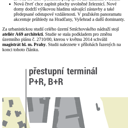
Nová čtvrť chce zaplnit plochy uvolněné železnicí. Nové
domy dodrží výškovou hladinu stávající zástavby a také
předepsané odstupové vzdálenosti. V pražském panoramatu
akcentuje průhledy na Hradčany, Vyšehrad a další dominanty.
Za urbanistickou studií celého území Smíchovského nádraží stojí
ateliér A69 architekti
. Studie se stala podkladem pro změnu
územního plánu č. 2710/00, kterou v květnu 2014 schválil
magistrát hl. m. Prahy
. Studii naleznete v přílohách řazených na
konci tohoto článku.