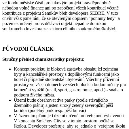
ve fondu městské části pro takovýto projekt pravděpodobně
nebudou volné finance ani po započtení všech kontribucí včetně
kontribuce z projektu Šemíkův břeh developera SEBRE. V tuto
chvíli však jsme rádi, že se otevřeným dopisem "pohnuly ledy" a
pozemek určený pro vzdělávací objekt nepadne do rukou
soukromého investora ze sektoru elitního soukromého školství.
PŮVODNÍ ČLÁNEK
Stručný přehled charakteristiky projektu:
Koncept projektu je bloková zástavba obsahující zejména
byty a kancelářské prostory s doplňkovými funkcemi jako
hotel či případně studentské ubytování. Všechny přízemní
prostory ve všech domech ve všech blocích budou určeny pro
komerční využití (retail, sport, gastronomie, apod.) - snaha o
podporu živého města.
Území bude obsahovat dva parky (podle stávajícího
územního plánu) a jeden široký zelený severojižní pěší
koridor (podélný park resp. pěší bulvár)
V územním plánu je i území určené pro veřejnou vybavenost.
V konceptu Smíchov City se v tomto prostoru počítá se
školou. Developer preferuje, aby se jednalo o veřejnou školu