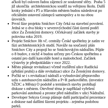
ačkoli byl osloven řadou zájemců ze soukromé sféry. Praha 5
již ukončila architektonickou soutěž na veřejnou školu. Další
kroky jednání s P5 a Hlavním městem budou následovat po
oficiálním ustavení zástupců samosprávy a to na obou
úrovních.
První fáze projektu Smíchov City čeká na stavební povolení.
Jedná se o dva bloky v severovýchodní části území podél
ulice Za Ženskými domovy. Očekávaný začátek stavby je
polovina roku 2019.
Projekt Smíchov Jih vč. centrály České spořitelny je zatím ve
fázi architektonických studií. Naváže na současný plán
Smíchov City a propojí ho se Smíchovským nádražím. Půjde
o 8 budov, z nichž 4 budou určeny pro Českou spořitelnu a
ostatní pro další kanceláře hotel a maloobchod. Začátek
výstavby je předpokládán v roce 2022.
Město plánuje revitalizaci včetně rozšíření ulice Radlická
(přidání pruhů) a dále revitalizaci ulice Za Ženskými domovy.
Počítá se i s revitalizací nádraží a vybudování přepravního
uzlu s autobusovým nádražím a P+R parkovištěm. (investice
SŽDC a Města) O podobě a termínech stavby probíhají
diskuse s městem. Otevřené téma je například vyřešení
parkování autobusů a prostor před nádražím v ulici Nádražní.
Developer Sekyra Group plánuje další participační prezentace
a diskuse nad dalšími fázemi projektu - zejména podobou
parků.