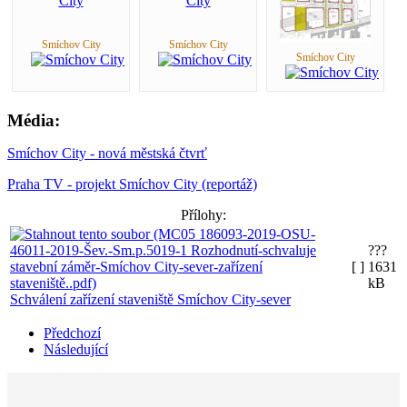
Smíchov City
Smíchov City
Smíchov City
Média:
Smíchov City - nová městská čtvrť
Praha TV - projekt Smíchov City (reportáž)
Přílohy:
???
[ ]
1631
kB
Schválení zařízení staveniště Smíchov City-sever
Předchozí
Následující