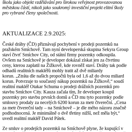
školu jako objekt vzdělávání pro širokou veřejnost provozovanou
městskou částí, nikoli jako soukromý investiční projekt elitní školy
pro vybrané členy společnosti.
AKTUALIZACE 2.9.2025
:
České dráhy (ČD) přiznávají pochybení v prodeji pozemků na
pražském Smíchově. Tam nyní developerská skupina Sekyra Group
staví čtvrť Smíchov City, od státní firmy pozemky odkoupila.
Ovšem na Smíchově je developer dokázal získat jen za čtvrtinu
ceny, kterou zaplatil na Žižkově, kde rovněž staví. Dráhy tak podle
odhadů realitních makléřů mohly tratit až dvě miliardy
korun. „Ztráta dle našich propočtů byla od 1,6 až do dvou miliard
korun. Potvrzuje to současný nákup pozemků na Žižkově,“ soudí
realitní makléř Otakar Schuma o prodeji drážních pozemků pro
stavbu Smíchov City. Kauza začala tím, že developer koupil
pozemky pro stavbu prvních domů a ČD mu tyto pozemky podle
smlouvy prodaly za necelých 6200 korun za metr čtvereční. „Cena
za metr čtvereční tady – na Smíchově – je dle mého názoru značně
podhodnocená. Je minimálně o dvě třetiny nižší, než měla být,“
uvedl realitní makléř David Pátek.
Ze smluv o prodejích pozemků na Smíchově plyne, že kupující v