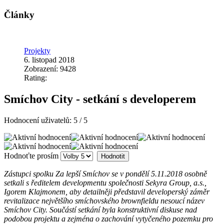
Články
Projekty
6. listopad 2018
Zobrazení: 9428
Rating:
Smíchov City - setkání s developerem
Hodnocení uživatelů:
5
/
5
Hodnoťte prosím
Zástupci spolku Za lepší Smíchov se v pondělí 5.11.2018 osobně
setkali s ředitelem developmentu společnosti Sekyra Group, a.s.,
Igorem Klajmonem, aby detailněji představil developerský záměr
revitalizace největšího smíchovského brownfieldu nesoucí název
Smíchov City. Součástí setkání byla konstruktivní diskuse nad
podobou projektu a zejména o zachování vytyčeného pozemku pro