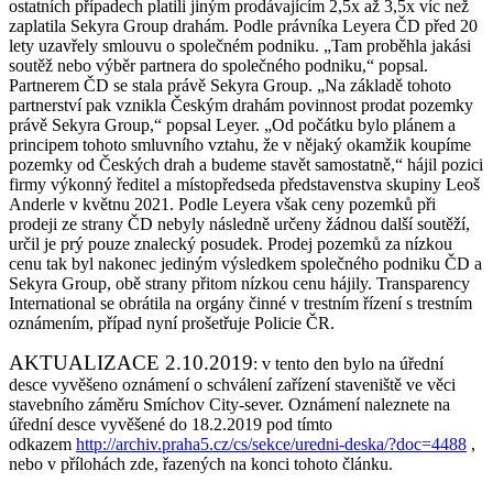
ostatních případech platili jiným prodávajícím 2,5x až 3,5x víc než
zaplatila Sekyra Group drahám. Podle právníka Leyera ČD před 20
lety uzavřely smlouvu o společném podniku. „Tam proběhla jakási
soutěž nebo výběr partnera do společného podniku,“ popsal.
Partnerem ČD se stala právě Sekyra Group. „Na základě tohoto
partnerství pak vznikla Českým drahám povinnost prodat pozemky
právě Sekyra Group,“ popsal Leyer. „Od počátku bylo plánem a
principem tohoto smluvního vztahu, že v nějaký okamžik koupíme
pozemky od Českých drah a budeme stavět samostatně,“ hájil pozici
firmy výkonný ředitel a místopředseda představenstva skupiny Leoš
Anderle v květnu 2021. Podle Leyera však ceny pozemků při
prodeji ze strany ČD nebyly následně určeny žádnou další soutěží,
určil je prý pouze znalecký posudek. Prodej pozemků za nízkou
cenu tak byl nakonec jediným výsledkem společného podniku ČD a
Sekyra Group, obě strany přitom nízkou cenu hájily. Transparency
International se obrátila na orgány činné v trestním řízení s trestním
oznámením, případ nyní prošetřuje Policie ČR.
AKTUALIZACE 2.10.2019
: v tento den bylo na úřední
desce vyvěšeno oznámení o schválení zařízení staveniště ve věci
stavebního záměru Smíchov City-sever. Oznámení naleznete na
úřední desce vyvěšené do 18.2.2019 pod tímto
odkazem
http://archiv.praha5.cz/cs/sekce/uredni-deska/?doc=4488
,
nebo v přílohách zde, řazených na konci tohoto článku.