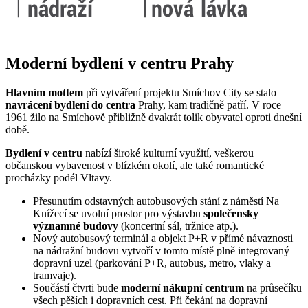
Moderní bydlení v centru Prahy
Hlavním mottem
při vytváření projektu Smíchov City se stalo
navrácení bydlení do centra
Prahy, kam tradičně patří. V roce
1961 žilo na Smíchově přibližně dvakrát tolik obyvatel oproti dnešní
době.
Bydlení v centru
nabízí široké kulturní využití, veškerou
občanskou vybavenost v blízkém okolí, ale také romantické
procházky podél Vltavy.
Přesunutím odstavných autobusových stání z náměstí Na
Knížecí se uvolní prostor pro výstavbu
společensky
významné budovy
(koncertní sál, tržnice atp.).
Nový autobusový terminál a objekt P+R v přímé návaznosti
na nádražní budovu vytvoří v tomto místě plně integrovaný
dopravní uzel (parkování P+R, autobus, metro, vlaky a
tramvaje).
Součástí čtvrti bude
moderní nákupní centrum
na průsečíku
všech pěších i dopravních cest. Při čekání na dopravní