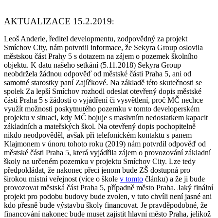
AKTUALIZACE 15.2.2019
:
Leoš Anderle, ředitel developmentu, zodpovědný za projekt
Smíchov City, nám potvrdil informace, že Sekyra Group oslovila
městskou část Prahy 5 s dotazem na zájem o pozemek školního
objektu. K datu našeho setkání (5.11.2018) Sekyra Group
neobdržela žádnou odpověď od městské části Praha 5, ani od
samotné starostky paní Zajíčkové. Na základě této skutečnosti se
spolek Za lepší Smíchov rozhodl odeslat otevřený dopis městské
části Praha 5 s žádostí o vyjádření či vysvětlení, proč MČ nechce
využít možnosti poskytnutého pozemku v tomto developerském
projektu v situaci, kdy MČ bojuje s masivním nedostatkem kapacit
základních a mateřských škol. Na otevřený dopis pochopitelně
nikdo neodpověděl, avšak při telefonickém kontaktu s panem
Klajmonem v únoru tohoto roku (2019) nám potvrdil odpověď od
městské části Praha 5, která vyjádřila zájem o provozování základní
školy na určeném pozemku v projektu Smíchov City. Lze tedy
předpokládat, že nakonec přeci jenom bude ZŠ dostupná pro
širokou místní veřejnost (více o škole
v tomto
článku) a že ji bude
provozovat městská část Praha 5, případně město Praha. Jaký finální
projekt pro podobu budovy bude zvolen, v tuto chvíli není jasné ani
kdo přesně bude výstavbu školy financovat. Je pravděpodobné, že
financování nakonec bude muset zajistit hlavní město Praha, jelikož