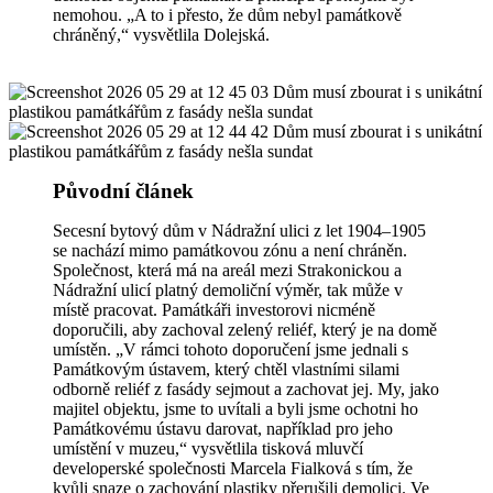
nemohou. „A to i přesto, že dům nebyl památkově
chráněný,“ vysvětlila Dolejská.
Původní článek
Secesní bytový dům v Nádražní ulici z let 1904–1905
se nachází mimo památkovou zónu a není chráněn.
Společnost, která má na areál mezi Strakonickou a
Nádražní ulicí platný demoliční výměr, tak může v
místě pracovat. Památkáři investorovi nicméně
doporučili, aby zachoval zelený reliéf, který je na domě
umístěn. „V rámci tohoto doporučení jsme jednali s
Památkovým ústavem, který chtěl vlastními silami
odborně reliéf z fasády sejmout a zachovat jej. My, jako
majitel objektu, jsme to uvítali a byli jsme ochotni ho
Památkovému ústavu darovat, například pro jeho
umístění v muzeu,“ vysvětlila tisková mluvčí
developerské společnosti Marcela Fialková s tím, že
kvůli snaze o zachování plastiky přerušili demolici. Ve