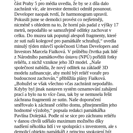
část Prahy 5 pro média uvedla, že by se z díla dalo
zachránit víc, ale investor demolici odmítl posunout.
Developer naopak tvrdí, že harmonogram upravil.
Pokusili jsme se demolici provést co nejšetrněji,
nicméně s ohledem na to, že horní pás padal z výšky 17
metrů, nepodařilo se samozřejmě odlitky zachovat v
celku. Do muzea tak poputují alespoň fragmenty, které
ze suti naši kolegové pro památkáře schraňují,“ uvedla
minulý týden mluvčí společnosti Urban Developers and
Investors Marcela Fialková. V průběhu čtvrtka pak lidé
z Národního památkového ústavu (NPÚ) pořídili fotky
reliéfu, z nichž vznikne jeho 3D model. „Naše
společnost nabídla, že nový odlitek na základě 3D
modelu zafinancuje, aby mohl být reliéf voraře pro
budoucnost zachován,“ přiblížila plány Fialková.
„Bohužel se však všechno včas zachránit nepodařilo.
Kdyby byl jinak nastaven systém oznamování zahájení
prací a bylo na to více času, tak by se nemusela řešit
záchrana fragmentů ze sutin. Naše doporučení
směřovalo k záchraně celého domu, přinejmenším jeho
hodnotné výzdoby,“ popsala redakci památkářka
Pavlína Dolejská. Podle ní se sice pro záchranu reliéfu
v danou chvíli udělalo maximum možného díky
nadšení několika lidí i ve spolupráci s investorem, ale s
demolicí objektu památkáři z principu spokojení být