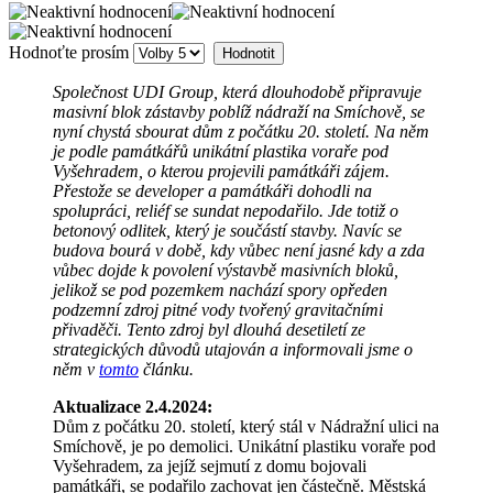
Hodnoťte prosím
Společnost UDI Group, která dlouhodobě připravuje
masivní blok zástavby poblíž nádraží na Smíchově, se
nyní chystá sbourat dům z počátku 20. století. Na něm
je podle památkářů unikátní plastika voraře pod
Vyšehradem, o kterou projevili památkáři zájem.
Přestože se developer a památkáři dohodli na
spolupráci, reliéf se sundat nepodařilo. Jde totiž o
betonový odlitek, který je součástí stavby. Navíc se
budova bourá v době, kdy vůbec není jasné kdy a zda
vůbec dojde k povolení výstavbě masivních bloků,
jelikož se pod pozemkem nachází spory opředen
podzemní zdroj pitné vody tvořený gravitačními
přivaděči. Tento zdroj byl dlouhá desetiletí ze
strategických důvodů utajován a informovali jsme o
něm v
tomto
článku.
Aktualizace 2.4.2024:
Dům z počátku 20. století, který stál v Nádražní ulici na
Smíchově, je po demolici. Unikátní plastiku voraře pod
Vyšehradem, za jejíž sejmutí z domu bojovali
památkáři, se podařilo zachovat jen částečně. Městská