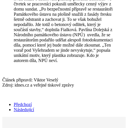
čtvrtek se pracovníci pokusili umělecky cenný výjev z
domu sundat. „Po bezpečnostní přípravě se restaurátoři
Památkového ústavu na plošině snažili z fasády fresku
šetrně odstranit a zachovat ji. To se však bohužel
nepodařilo. Jde totiž o betonový odlitek, který je
součástí stavby,“ doplnila Fialková. Pavlína Dolejská z
Národního památkového ústavu (NPÚ) uvedla, že se
restaurátorům podařilo udělat alespoň fotodokumentaci
díla, pomocí které jej bude možné dále zkoumat. „Ten
vorař pod Vyšehradem se jinde nevyskytuje,“ popsala
unikátní motiv, který plastika zobrazuje. Kdo je
autorem díla, NPÚ neví.
Článek připravil: Viktor Veselý
Zdroj: idnes.cz a veřejné tiskové zprávy
Předchozí
Následující